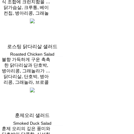
식 조합에 크런치함을 더
해 든든하게 즐기는 고소
닭가슴살, 크루통, 베이
컨칩, 병아리콩, 그래놀
한 샐러드
라, 방울토마토, 그라나
Vegan
파다노 치즈
로스팅 닭다리살 샐러드
Roasted Chicken Salad
불향 가득하게 구운 촉촉
한 닭다리살과 단호박,
병아리콩, 그래놀라가 어
우러진 풍성한 단백질 샐
닭다리살, 단호박, 병아
리콩, 그래놀라, 브로콜
러드
리, 할라피뇨, 방울 토마
Vegan
토, 양파, 후리카케
훈제오리 샐러드
Smoked Duck Salad
훈제 오리의 깊은 풍미와