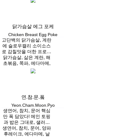
Vegan
카케
닭가슴살 에그 포케
Chicken Breast Egg Poke
고단백의 닭가슴살, 계란
에 슬로우캘리 소이소스
로 감칠맛을 더한 프로틴
닭가슴살, 삶은 계란, 해
포케
초볶음, 쪽파, 에다마메,
양파후레이크, 적채, 방
Vegan
울토마토, 후리카케
연.참.문.퐄
Yeon.Cham.Moon.Pyo
생연어, 참치, 문어 핵심
만 폭 담았다! 메인 토핑
과 밥은 그대로, 샐러드
는 가볍게 즐기는 라이트
생연어, 참치, 문어, 양파
후레이크, 에다마메, 날
한 실속 포케