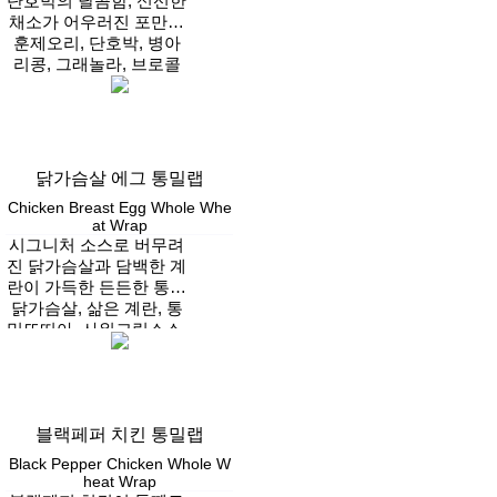
단호박의 달콤함, 신선한
채소가 어우러진 포만감
훈제오리, 단호박, 병아
가득 샐러드
리콩, 그래놀라, 브로콜
리, 할라피뇨, 방울토마
Vegan
토, 양파, 후리카케
닭가슴살 에그 통밀랩
Chicken Breast Egg Whole Whe
at Wrap
시그니처 소스로 버무려
진 닭가슴살과 담백한 계
란이 가득한 든든한 통밀
닭가슴살, 삶은 계란, 통
랩
밀또띠아, 사워크림소스,
시그니처소스, 샐러드,
Vegan
적채, 양파후레이크
블랙페퍼 치킨 통밀랩
Black Pepper Chicken Whole W
heat Wrap