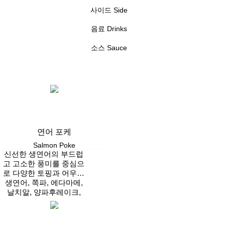
사이드
Side
음료
Drinks
소스
Sauce
연어 포케
Salmon Poke
신선한 생연어의 부드럽
고 고소한 풍미를 중심으
로 다양한 토핑과 어우러
진 슬로우캘리 대표 포케
생연어, 쪽파, 에다마메,
날치알, 양파후레이크,
김, 적채, 후리카케
Vegan