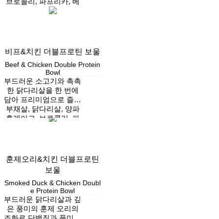
브로콜리, 파프리카, 베
보울
이크드빈, 통후추, 후리
Vegan
카케
비프&치킨 더블프로틴 보울
Beef & Chicken Double Protein
Bowl
부드러운 소고기와 촉촉
한 닭다리살을 한 번에
담아 프리미엄으로 즐기
부채살, 닭다리살, 양파
는 든든한 프로틴 보울
후레이크, 브로콜리, 파
프리카, 베이크드빈, 통
Vegan
후추, 후리카케
훈제오리&치킨 더블프로틴
보울
Smoked Duck & Chicken Doubl
e Protein Bowl
부드러운 닭다리살과 깊
은 풍미의 훈제 오리의
조화로 단백질과 풍미를