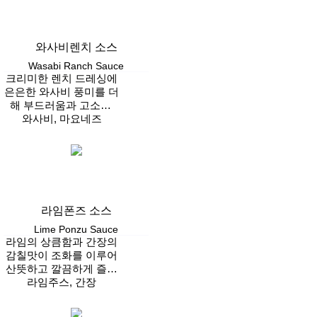
와사비렌치 소스
Wasabi Ranch Sauce
크리미한 렌치 드레싱에
은은한 와사비 풍미를 더
해 부드러움과 고소함,
상쾌한 매운맛이 어우러
와사비, 마요네즈
Vegan
진 소스
라임폰즈 소스
Lime Ponzu Sauce
라임의 상큼함과 간장의
감칠맛이 조화를 이루어
산뜻하고 깔끔하게 즐길
라임주스, 간장
수 있는 소스
Vegan