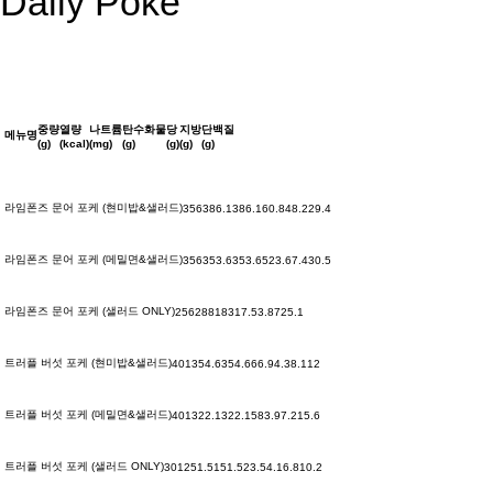
Daily Poke
중량
열량
나트륨
탄수화물
당
지방
단백질
메뉴명
(g)
(kcal)
(mg)
(g)
(g)
(g)
(g)
라임폰즈 문어 포케 (현미밥&샐러드)
356
386.1
386.1
60.8
4
8.2
29.4
라임폰즈 문어 포케 (메밀면&샐러드)
356
353.6
353.6
52
3.6
7.4
30.5
라임폰즈 문어 포케 (샐러드 ONLY)
256
288
183
17.5
3.8
7
25.1
트러플 버섯 포케 (현미밥&샐러드)
401
354.6
354.6
66.9
4.3
8.1
12
트러플 버섯 포케 (메밀면&샐러드)
401
322.1
322.1
58
3.9
7.2
15.6
트러플 버섯 포케 (샐러드 ONLY)
301
251.5
151.5
23.5
4.1
6.8
10.2