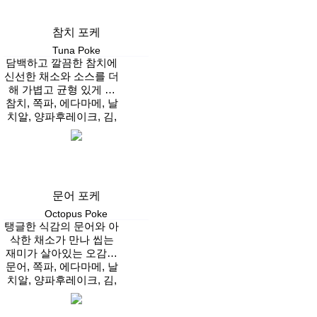
참치 포케
Tuna Poke
담백하고 깔끔한 참치에
신선한 채소와 소스를 더
해 가볍고 균형 있게 즐
참치, 쪽파, 에다마메, 날
기는 클린 포케
치알, 양파후레이크, 김,
적채, 후리카케
Vegan
문어 포케
Octopus Poke
탱글한 식감의 문어와 아
삭한 채소가 만나 씹는
재미가 살아있는 오감만
문어, 쪽파, 에다마메, 날
족 인기 포케
치알, 양파후레이크, 김,
적채, 후리카케
Vegan