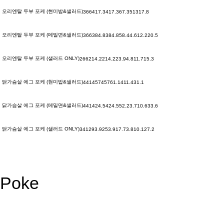
오리엔탈 두부 포케 (현미밥&샐러드)
366
417.3
417.3
67.3
5
13
17.8
오리엔탈 두부 포케 (메밀면&샐러드)
366
384.8
384.8
58.4
4.6
12.2
20.5
오리엔탈 두부 포케 (샐러드 ONLY)
266
214.2
214.2
23.9
4.8
11.7
15.3
닭가슴살 에그 포케 (현미밥&샐러드)
441
457
457
61.1
4
11.4
31.1
닭가슴살 에그 포케 (메밀면&샐러드)
441
424.5
424.5
52.2
3.7
10.6
33.6
닭가슴살 에그 포케 (샐러드 ONLY)
341
293.9
253.9
17.7
3.8
10.1
27.2
Poke