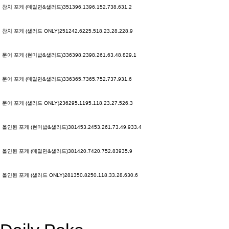
참치 포케 (메밀면&샐러드)
351
396.1
396.1
52.7
3
8.6
31.2
참치 포케 (샐러드 ONLY)
251
242.6
225.5
18.2
3.2
8.2
28.9
문어 포케 (현미밥&샐러드)
336
398.2
398.2
61.6
3.4
8.8
29.1
문어 포케 (메밀면&샐러드)
336
365.7
365.7
52.7
3
7.9
31.6
문어 포케 (샐러드 ONLY)
236
295.1
195.1
18.2
3.2
7.5
26.3
올인원 포케 (현미밥&샐러드)
381
453.2
453.2
61.7
3.4
9.9
33.4
올인원 포케 (메밀면&샐러드)
381
420.7
420.7
52.8
3
9
35.9
올인원 포케 (샐러드 ONLY)
281
350.8
250.1
18.3
3.2
8.6
30.6