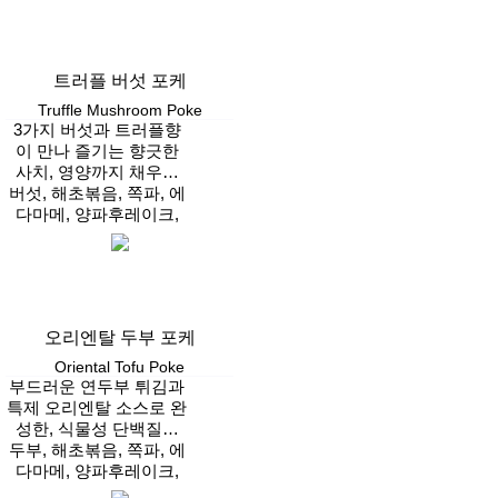
트러플 버섯 포케
Truffle Mushroom Poke
3가지 버섯과 트러플향
이 만나 즐기는 향긋한
사치, 영양까지 채우는
버섯, 해초볶음, 쪽파, 에
프리미엄 포케
다마메, 양파후레이크,
적채, 방울토마토, 후리
Vegan
카케
오리엔탈 두부 포케
Oriental Tofu Poke
부드러운 연두부 튀김과
특제 오리엔탈 소스로 완
성한, 식물성 단백질로
두부, 해초볶음, 쪽파, 에
가볍고 건강한 포케
다마메, 양파후레이크,
적채, 방울토마토, 후리