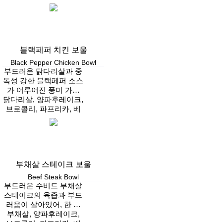
치알, 김, 후리카케
Vegan
블랙페퍼 치킨 보울
Black Pepper Chicken Bowl
부드러운 닭다리살과 중
독성 강한 블랙페퍼 소스
가 어루어진 풍미 가득
닭다리살, 양파후레이크,
보울
브로콜리, 파프리카, 베
이크드빈, 통후추, 후리
Vegan
카케
부채살 스테이크 보울
Beef Steak Bowl
부드러운 수비드 부채살
스테이크의 육즙과 부드
러움이 살아있어, 한 끼
가 특별해 지는 스페셜
부채살, 양파후레이크,