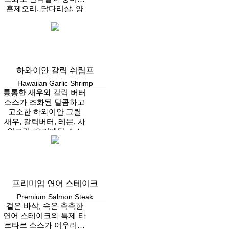
동시에 완성하는 프로틴
훈제오리, 닭다리살, 양
파후레이크, 브로콜리,
보울
파프리카, 베이크드빈,
Vegan
통후추, 후리카케
하와이안 갈릭 쉬림프
Hawaiian Garlic Shrimp
통통한 새우와 갈릭 버터
소스가 조화된 달콤하고
고소한 하와이안 그릴
새우, 갈릭버터, 레몬, 사
워크림, 오리엔탈 소스
Vegan
프리미엄 연어 스테이크
Premium Salmon Steak
겉은 바삭, 속은 촉촉한
연어 스테이크와 특제 타
르타르 소스가 어우러진