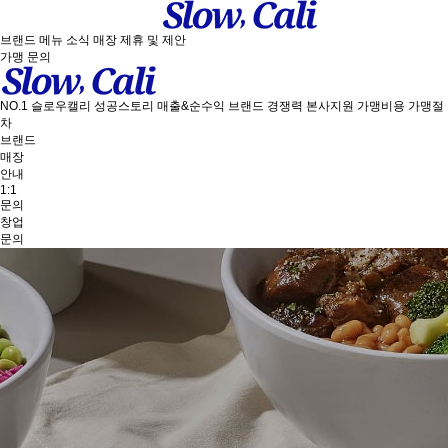
브랜드
메뉴
소식
매장
제휴 및 제안
가맹 문의
NO.1 슬로우캘리
성공스토리
매출&순수익
브랜드 경쟁력
본사지원
가맹비용
가맹절
차
브랜드
매장
안내
1:1
문의
창업
문의