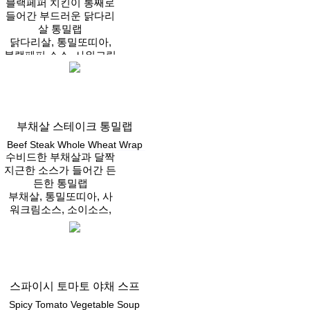
블랙페퍼 치킨이 통째로
들어간 부드러운 닭다리
살 통밀랩
닭다리살, 통밀또띠아,
블랙페퍼 소스, 사워크림
소스, 샐러드, 적채, 양파
Vegan
후레이크
부채살 스테이크 통밀랩
Beef Steak Whole Wheat Wrap
수비드한 부채살과 달짝
지근한 소스가 들어간 든
든한 통밀랩
부채살, 통밀또띠아, 사
워크림소스, 소이소스,
샐러드, 적채, 양파후레
Vegan
이크
스파이시 토마토 야채 스프
Spicy Tomato Vegetable Soup