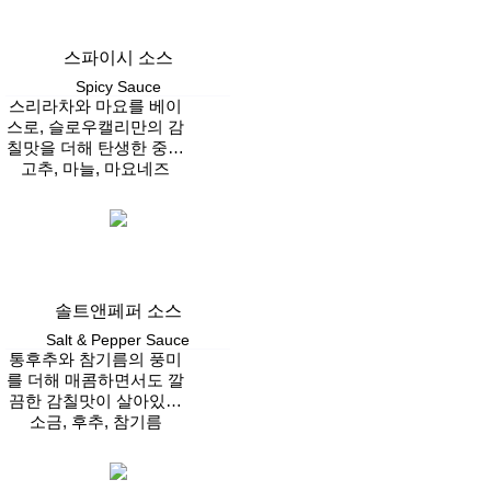
스파이시 소스
Spicy Sauce
스리라차와 마요를 베이
스로, 슬로우캘리만의 감
칠맛을 더해 탄생한 중독
성 있는 매콤한 시그니처
고추, 마늘, 마요네즈
Vegan
소스
솔트앤페퍼 소스
Salt & Pepper Sauce
통후추와 참기름의 풍미
를 더해 매콤하면서도 깔
끔한 감칠맛이 살아있는
소금, 후추, 참기름
시그니처 소스
Vegan