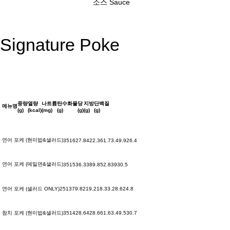
소스
Sauce
Signature Poke
중량
열량
나트륨
탄수화물
당
지방
단백질
메뉴명
(g)
(kcal)
(mg)
(g)
(g)
(g)
(g)
연어 포케 (현미밥&샐러드)
351
627.8
422.3
61.7
3.4
9.9
26.4
연어 포케 (메밀면&샐러드)
351
536.3
389.8
52.8
3
9
30.5
연어 포케 (샐러드 ONLY)
251
379.8
219.2
18.3
3.2
8.6
24.8
참치 포케 (현미밥&샐러드)
351
428.6
428.6
61.6
3.4
9.5
30.7