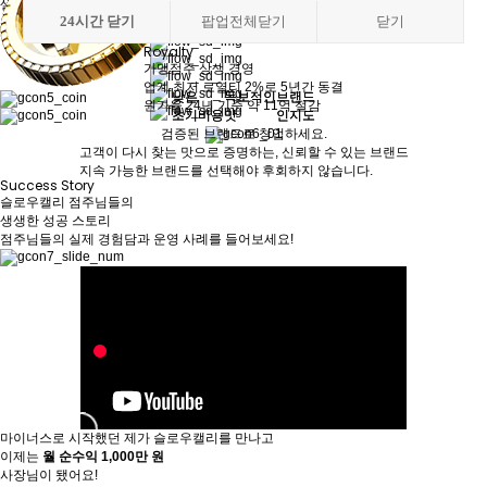
샐OO아
조리 난이도, 인건비 부담 DOWN
24
24
시간 닫기
시간 닫기
팝업전체닫기
팝업전체닫기
닫기
닫기
포OO케
Low
Royalty
가맹점주 상생 경영
업계 최저 로열티 2%로 5년간 동결
낮은
낮은
독보적인
독보적인
브랜드
브랜드
원가율 24년 기준 약 11억 절감
초기비용
초기비용
맛
맛
인지도
인지도
검증된 브랜드로 창업하세요.
고객이 다시 찾는 맛으로 증명하는, 신뢰할 수 있는 브랜드
지속 가능한 브랜드를 선택해야 후회하지 않습니다.
Success Story
슬로우캘리 점주님들의
생생한
성공 스토리
점주님들의 실제 경험담과 운영 사례를 들어보세요!
마이너스로 시작했던 제가 슬로우캘리를 만나고
이제는
월 순수익 1,000만 원
사장님이 됐어요!