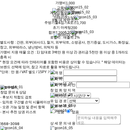
가맹비
1,000
교육비
500
계약이행보증금
300
15평 매장
인테리어
3,500
8월 내 계약 조건
주방기물&집기&포스
1,700
초기 마케팅
200
6,200
합계
만 원
7,200
로열티 : 매출의 2%
별도사항 : 간판, 외부(파사드), 철거, 외부닥트, 소방공사, 전기증설, 도시가스, 화장실,
창고, 외부테라스, 냉난방비, 의탁자 등
가맹비 지원 매물 요건 : 1) 임대료 3백만 원 이상 2) 권리금 5천만 원 이상 중 1개라도
충족 시
* 현장 요건에 따라 인테리어를 포함한 비용은 상이할 수 있습니다. * 해당 데이터는
브랜드 선택에 있어, 참고 자료로 활용 부탁드립니다.
*단위 : 만 원 / VAT 별도 / 15PY 기준
고
객
명
연
락
처
연
락
가
능
시
간
슬로우캘리
창
업
희
망
지
역
창업 문의 & 상담
- 후보지 적합도 검토
유
입
경
로
- 임차료 구간별 손익 시뮬레이션
점
포
보
유
유/
무
- 오픈 가능 일정 및 준비 항목
- 본사 추천 상권 리스트
있음
없음
1668-3098
상
세
문
의
내
용