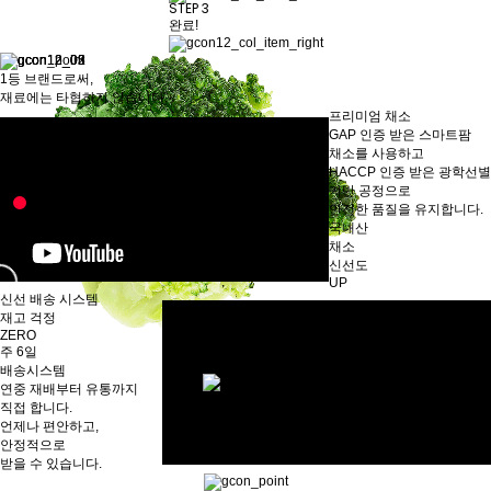
STEP 3
완료!
1등 브랜드로써,
재료에는 타협하지 않습니다.
프리미엄 채소
GAP 인증
받은 스마트팜
채소를 사용하고
HACCP 인증 받은 광학선별
기반 공정으로
안전한 품질을 유지합니다.
국내산
채소
신선도
UP
신선 배송 시스템
재고 걱정
ZERO
주 6일
배송시스템
연중 재배부터 유통까지
직접 합니다.
언제나 편안하고,
안정적으로
받을 수 있습니다.