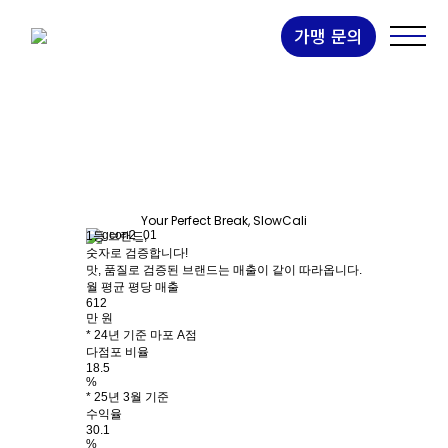
포케는 많아도
1등은 슬로우캘리
가맹 문의
슬로우캘리는 포케의 기준입니다.
No.1 Poke Brand, SlowCali
Your Perfect Break, SlowCali
1등 브랜드,
숫자로 검증합니다!
맛, 품질로 검증된 브랜드는 매출이 같이 따라옵니다.
월 평균 평당 매출
612
만 원
* 24년 기준 마포 A점
다점포 비율
18.5
%
* 25년 3월 기준
수익율
30.1
%