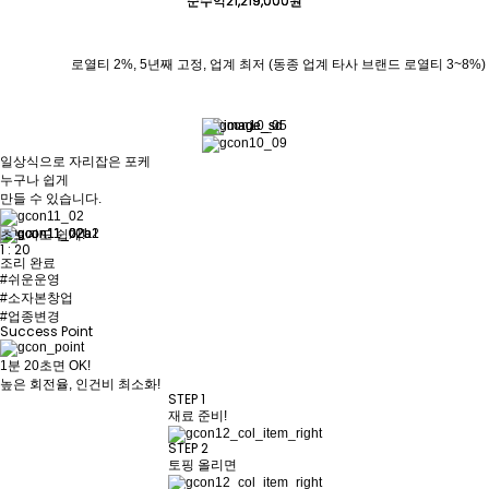
21,219,000
21,219,000
순수익
순수익
원
원
로열티 2%, 5년째 고정, 업계 최저
(동종 업계 타사 브랜드 로열티 3~8%)
일상식으로 자리잡은 포케
누구나 쉽게
만들 수 있습니다.
초보자도 쉽게!
1
:
20
조리 완료
#쉬운운영
#소자본창업
#업종변경
Success Point
1분 20초면 OK!
높은 회전율, 인건비 최소화!
STEP 1
재료 준비!
STEP 2
토핑 올리면