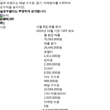
일부 브랜드는 배달 수수료, 용기, 마케팅비를 누락하여
순수익을 높이지만,
슬로우캘리는 투명하게 공개합니다.
*
순수익
21,219,000
서울
원
B점
서울 B점 매출 분석
기준
2024년 10월 기준 / VAT 제외
월 평균 매출
70,563,000원
매출 원가
26,445,000원
로열티
1,411,000원
임차료
2,300,000원
인건비
6,591,000원
카드 수수료
988,000원
배달 수수료
10,584,000원
기타 비용/관리비
1,025,000원
마케팅 비용
0원