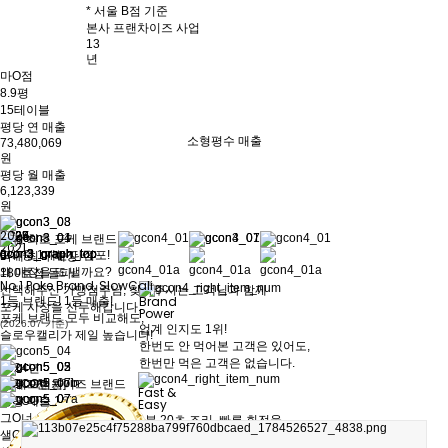
* 서울 B점 기준
본사 프랜차이즈 사업
13
년
마O점
8.9평
15테이블
평당 연 매출
소형평수 매출
73,480,069
원
평당 월 매출
6,123,339
원
3월
2022
2023
2024
2025
국내 최초 포케 브랜드
2021
5개 중 1개는 다점포!
국내 최다 매장
왜 매장을 또 낼까요?
180호점 돌파!
No.1 Poke Brand, SlowCali
선택해주신 가맹점주님, 찾아주시는 고객님과 함께
Brand
1등 브랜드! 1등 매출!
포케 시장을 선두해갑니다.
Power
포케 브랜드 모두 비교해도,
(2026.07 기준)
업계 인지도 1위!
슬로우캘리가 제일 높습니다!
한번도 안 먹어본 고객은 있어도,
한번만 먹은 고객은 없습니다.
2024년
포OOO이
포케 프랜차이즈 브랜드
[단위 : 천 원]
Fast &
투OOO드
평당 매출 1위
Easy
그O너
1분 20초 조리, 빠른 회전율
샐OOO스
쉽고 빠른 조리 매뉴얼로