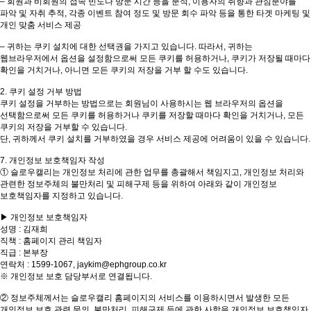
– 회원과 비회원의 접속 빈도나 방문 시간 등을 분석, 이용자의 취향과 관심분야를
파악 및 자취 추적, 각종 이벤트 참여 정도 및 방문 회수 파악 등을 통한 타겟 마케팅 및
개인 맞춤 서비스 제공
– 귀하는 쿠키 설치에 대한 선택권을 가지고 있습니다. 따라서, 귀하는
웹브라우저에서 옵션을 설정함으로써 모든 쿠키를 허용하거나, 쿠키가 저장될 때마다
확인을 거치거나, 아니면 모든 쿠키의 저장을 거부 할 수도 있습니다.
2. 쿠키 설정 거부 방법
쿠키 설정을 거부하는 방법으로는 회원님이 사용하시는 웹 브라우저의 옵션을
선택함으로써 모든 쿠키를 허용하거나 쿠키를 저장할 때마다 확인을 거치거나, 모든
쿠키의 저장을 거부할 수 있습니다.
단, 귀하께서 쿠키 설치를 거부하였을 경우 서비스 제공에 어려움이 있을 수 있습니다.
7. 개인정보 보호책임자 작성
① 슬로우캘리는 개인정보 처리에 관한 업무를 총괄해서 책임지고, 개인정보 처리와
관련한 정보주체의 불만처리 및 피해구제 등을 위하여 아래와 같이 개인정보
보호책임자를 지정하고 있습니다.
▶ 개인정보 보호책임자
성명 : 김재희
직책 : 홈페이지 관리 책임자
직급 : 본부장
연락처 : 1599-1067, jaykim@ephgroup.co.kr
※ 개인정보 보호 담당부서로 연결됩니다.
② 정보주체께서는 슬로우캘리 홈페이지의 서비스를 이용하시면서 발생한 모든
개인정보 보호 관련 문의, 불만처리, 피해구제 등에 관한 사항을 개인정보 보호책임자