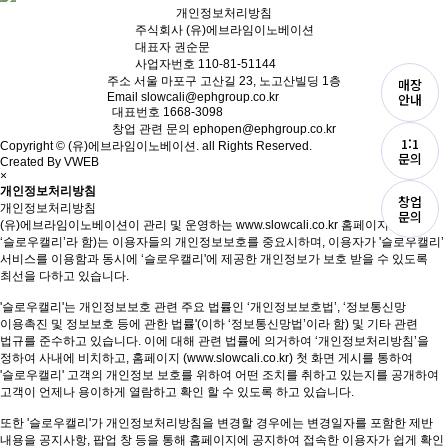
개인정보처리방침
주식회사
(유)에브라임이노베이션
대표자
권순문
사업자번호
110-81-51144
주소
서울 마포구 고산길 23, 노고산빌딩 1층
매장
Email
slowcali@ephgroup.co.kr
안내
대표번호
1668-3098
창업 관련 문의
ephopen@ephgroup.co.kr
1:1
Copyright © (유)에브라임이노베이션. all Rights Reserved.
문의
Created By VWEB
×
개인정보처리방침
창업
개인정보처리방침
문의
(유)에브라임이노베이션이 관리 및 운영하는 www.slowcali.co.kr 홈페이지 (이하
‘슬로우캘리’라 함)는 이용자들의 개인정보보호를 중요시하며, 이용자가 '슬로우캘리’
서비스를 이용함과 동시에 ‘슬로우캘리'에 제공한 개인정보가 보호 받을 수 있도록
최선을 다하고 있습니다.
'슬로우캘리'는 개인정보보호 관련 주요 법률인 ‘개인정보보호법’, ‘정보통신망
이용촉진 및 정보보호 등에 관한 법률'(이하 ‘정보통신망법’이라 함) 및 기타 관련
법규를 준수하고 있습니다. 이에 대해 관련 법률에 의거하여 ‘개인정보처리방침’을
정하여 사내에 비치하고, 홈페이지 (www.slowcali.co.kr) 첫 화면 게시를 통하여
'슬로우캘리' 고객의 개인정보 보호를 위하여 어떤 조치를 취하고 있는지를 공개하여
고객이 언제나 용이하게 열람하고 확인 할 수 있도록 하고 있습니다.
또한 '슬로우캘리'가 개인정보처리방침을 변경할 경우에는 변경일자를 포함한 제반
내용을 공지사항, 팝업 창 등을 통해 홈페이지에 공지하여 접속한 이용자가 쉽게 확인