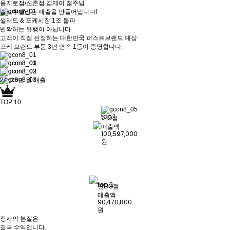
을지로점/신촌점 김제이 점주님
슬로우캘리는
매출을 만들어냅니다!
샐러드 & 포케시장 1조 돌파
반짝하는 유행이 아닙니다.
고객이 직접 선정하는 대한민국 퍼스트브랜드 대상
포케 브랜드 부문 3년 연속 1등이 증명합니다.
24~25년 월 매출
TOP 10
top 1
이O점
매출액
100,597,000
원
top 2
연OO점
매출액
90,470,800
원
장사의 본질
은
결국
수익
입니다.