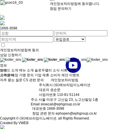
개인정보처리방침
에 동의합니다.
창업 문의하기
.
1668-3098
개인정보처리방침
에 동의
상담 신청하기
정보
브랜드 소개
안내
메뉴 소개
슬로우캘리 소식
사회 공헌
가까운 매장
고객센터
가맹 문의
기업 제휴
소비자 제안
이벤트
자주 묻는 질문
CS 관련 문의
개인정보처리방침
주식회사
(유)에브라임이노베이션
대표자
권순문
사업자번호
110-81-51144
주소
서울 마포구 고산길 23, 노고산빌딩 1층
Email
slowcali@ephgroup.co.kr
대표번호
1668-3098
창업 관련 문의
ephopen@ephgroup.co.kr
Copyright © (유)에브라임이노베이션. all Rights Reserved.
Created By VWEB